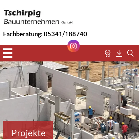
Fachberatung: 05341/188740
Skip
to
content
Projekte