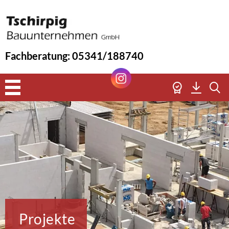
Fachberatung: 05341/188740
Skip
to
content
Projekte