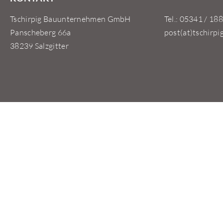
Tschirpig Bauunternehmen GmbH
Tel.: 05341 / 188
Panscheberg 66a
post(at)tschirpi
38239 Salzgitter