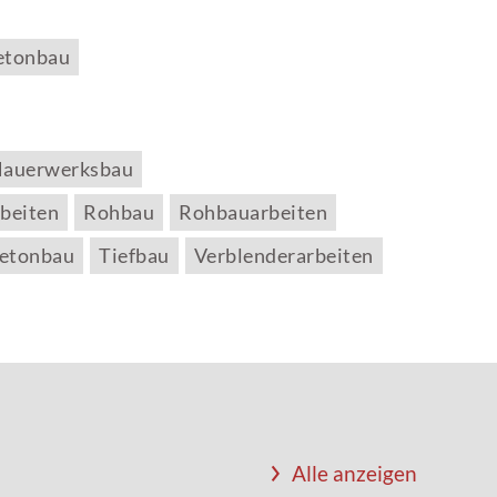
etonbau
auerwerksbau
beiten
Rohbau
Rohbauarbeiten
betonbau
Tiefbau
Verblenderarbeiten
Alle anzeigen