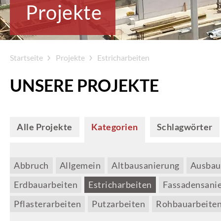
Projekte
Startseite
Projekte
Estricharbeiten
UNSERE PROJEKTE
Alle Projekte
Kategorien
Schlagwörter
Abbruch
Allgemein
Altbausanierung
Ausbau
Erdbauarbeiten
Estricharbeiten
Fassadensani
Pflasterarbeiten
Putzarbeiten
Rohbauarbeite