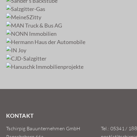
KONTAKT
Tschirpig Bauunternehmen GmbH
Tel.: 05341 / 188
Panscheberg 66a
post(at)tschirpi