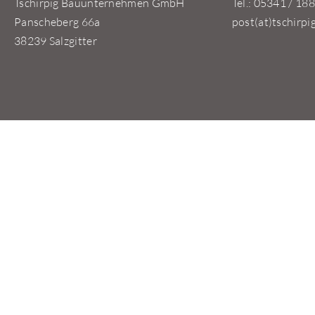
Tschirpig Bauunternehmen GmbH
Tel.: 05341 / 188
Panscheberg 66a
post(at)tschirpi
38239 Salzgitter