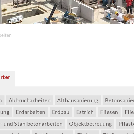
eiten
rter
n
Abbrucharbeiten
Altbausanierung
Betonsanie
nung
Erdarbeiten
Erdbau
Estrich
Fliesen
Fli
- und Stahlbetonarbeiten
Objektbetreuung
Pflast