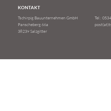
KONTAKT
Tschirpig Bauunternehmen GmbH
Tel.: 053
Panscheberg 66a
post(at)t
38239 Salzgitter