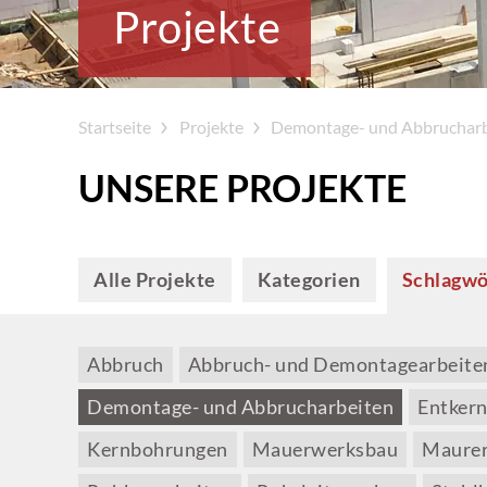
Projekte
Startseite
Projekte
Demontage- und Abbrucharb
UNSERE PROJEKTE
Alle Projekte
Kategorien
Schlagwö
Abbruch
Abbruch- und Demontagearbeite
Demontage- und Abbrucharbeiten
Entker
Kernbohrungen
Mauerwerksbau
Maurer