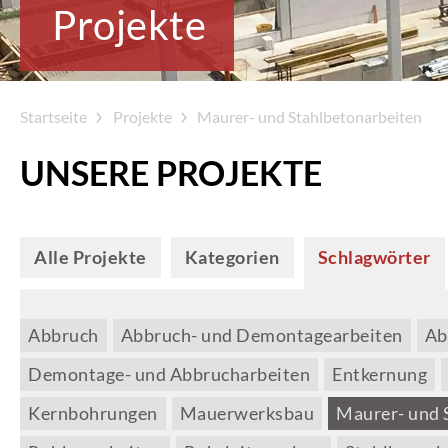
Projekte
Startseite
Projekte
Maurer- und Stahlbetonarbeiten
UNSERE PROJEKTE
Alle Projekte
Kategorien
Schlagwörter
Abbruch
Abbruch- und Demontagearbeiten
Ab
Demontage- und Abbrucharbeiten
Entkernung
Kernbohrungen
Mauerwerksbau
Maurer- und 